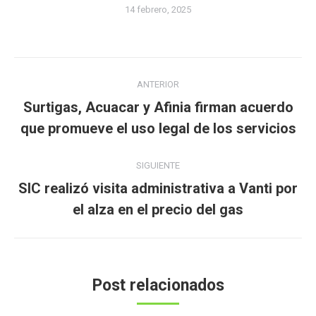
14 febrero, 2025
Navegación
ANTERIOR
entre
Surtigas, Acuacar y Afinia firman acuerdo
Publicación
publicaciones
que promueve el uso legal de los servicios
anterior:
SIGUIENTE
SIC realizó visita administrativa a Vanti por
Publicación
el alza en el precio del gas
siguiente:
Post relacionados