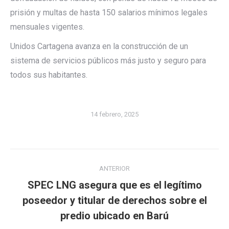
prisión y multas de hasta 150 salarios mínimos legales
mensuales vigentes.
Unidos Cartagena avanza en la construcción de un
sistema de servicios públicos más justo y seguro para
todos sus habitantes.
14 febrero, 2025
Navegación
ANTERIOR
entre
SPEC LNG asegura que es el legítimo
publicaciones
Publicación
poseedor y titular de derechos sobre el
anterior:
predio ubicado en Barú