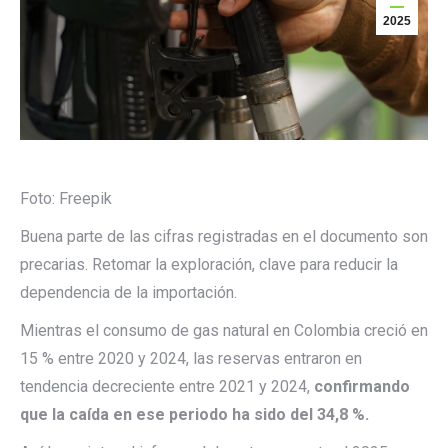
2025
Foto: Freepik
Buena parte de las cifras registradas en el documento son
precarias. Retomar la exploración, clave para reducir la
dependencia de la importación.
Mientras el consumo de gas natural en Colombia creció en
15 % entre 2020 y 2024, las reservas entraron en
tendencia decreciente entre 2021 y 2024,
confirmando
que la caída en ese periodo ha sido del 34,8 %.