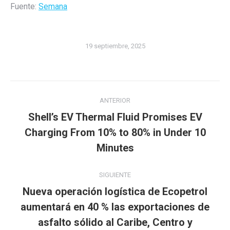
Fuente:
Semana
19 septiembre, 2025
Navegación
ANTERIOR
entre
Shell’s EV Thermal Fluid Promises EV
publicaciones
Publicación
Charging From 10% to 80% in Under 10
anterior:
Minutes
SIGUIENTE
Nueva operación logística de Ecopetrol
aumentará en 40 % las exportaciones de
Publicación
asfalto sólido al Caribe, Centro y
siguiente: