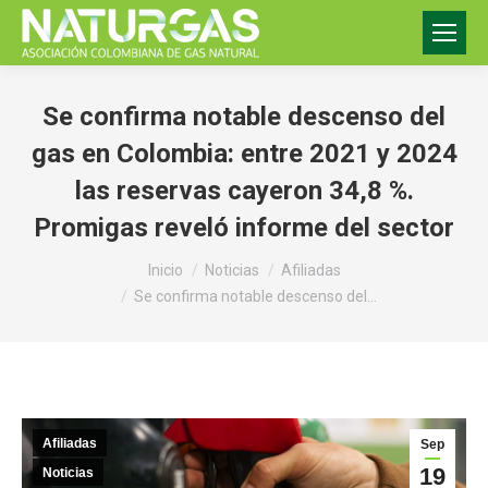
Se confirma notable descenso del
gas en Colombia: entre 2021 y 2024
las reservas cayeron 34,8 %.
Promigas reveló informe del sector
Estás aquí:
Inicio
Noticias
Afiliadas
Se confirma notable descenso del…
Afiliadas
Sep
19
Noticias