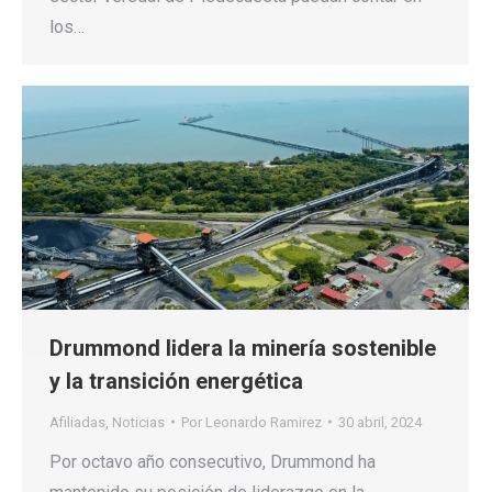
los…
Drummond lidera la minería sostenible
y la transición energética
Afiliadas
,
Noticias
Por
Leonardo Ramirez
30 abril, 2024
Por octavo año consecutivo, Drummond ha