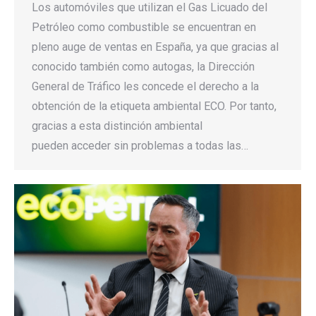
Los automóviles que utilizan el Gas Licuado del
Petróleo como combustible se encuentran en
pleno auge de ventas en España, ya que gracias al
conocido también como autogas, la Dirección
General de Tráfico les concede el derecho a la
obtención de la etiqueta ambiental ECO. Por tanto,
gracias a esta distinción ambiental
pueden acceder sin problemas a todas las…