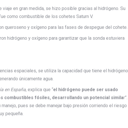
viaje en gran medida, se hizo posible gracias al hidrógeno. Su
 fue como combustible de los cohetes Saturn V.
ron queroseno y oxígeno para las fases de despegue del cohete.
aron hidrógeno y oxígeno para garantizar que la sonda estuviera
encias espaciales, se utiliza la capacidad que tiene el hidrógeno
generando únicamente agua.
gía en España
, explica que “
el hidrógeno puede ser usado
 combustibles fósiles, desarrollando un potencial simila
r”.
u manejo, pues se debe manejar bajo presión corriendo el riesgo
muy pequeña.