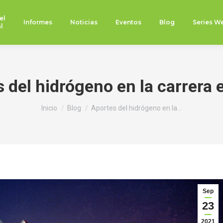
el
Informes
Noticias
Eventos
Blog
Series W
l
 del hidrógeno en la carrera 
Estás aquí:
Inicio
Blog
Aportes del hidrógeno en la…
Sep
23
2021