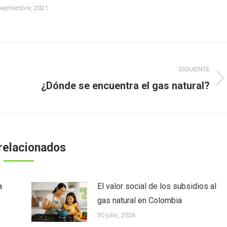
septiembre, 2021
SIGUIENTE
Publicación
¿Dónde se encuentra el gas natural?
siguiente:
relacionados
a
El valor social de los subsidios al
gas natural en Colombia
30 julio, 2026