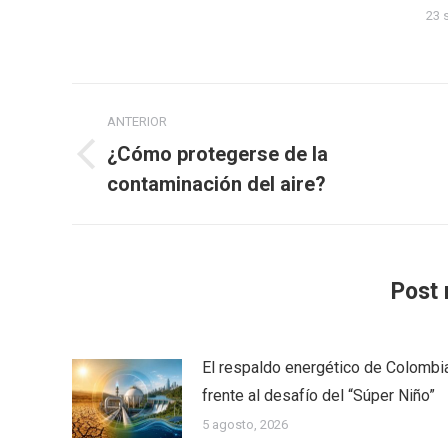
23 
Navegación
ANTERIOR
entre
¿Cómo protegerse de la
Publicación
publicaciones
contaminación del aire?
anterior:
Post 
El respaldo energético de Colombi
frente al desafío del “Súper Niño”
5 agosto, 2026