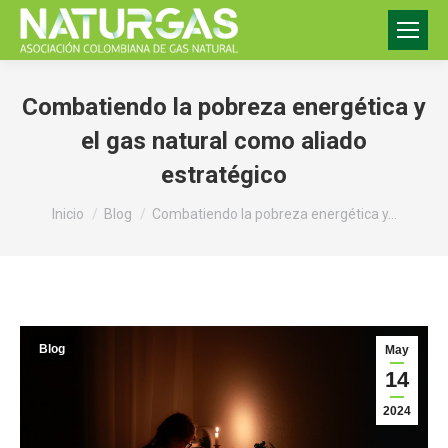
Combatiendo la pobreza energética y
el gas natural como aliado
estratégico
Estás aquí:
Inicio
Blog
Combatiendo la pobreza energética y…
Blog
May
14
2024