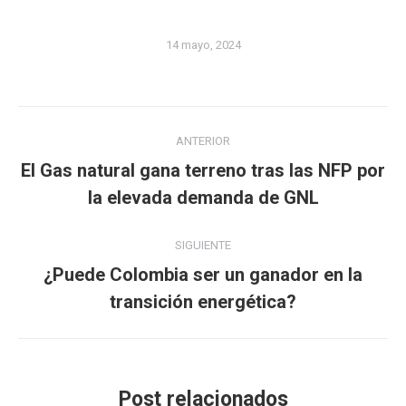
14 mayo, 2024
Navegación
ANTERIOR
entre
El Gas natural gana terreno tras las NFP por
Publicación
publicaciones
la elevada demanda de GNL
anterior:
SIGUIENTE
¿Puede Colombia ser un ganador en la
Publicación
transición energética?
siguiente:
Post relacionados