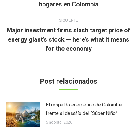
anterior:
hogares en Colombia
SIGUIENTE
Major investment firms slash target price of
Publicación
energy giant’s stock — here’s what it means
siguiente:
for the economy
Post relacionados
El respaldo energético de Colombia
frente al desafío del “Súper Niño”
5 agosto, 2026