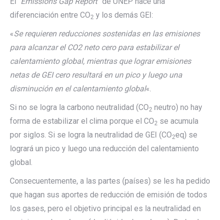
El “
Emissions Gap Report
” de UNEP hace una
diferenciación entre CO
y los demás GEI:
2
«
Se requieren reducciones sostenidas en las emisiones
para alcanzar el CO2 neto cero para estabilizar el
calentamiento global, mientras que lograr emisiones
netas de GEI cero resultará en un pico y luego una
disminución en el calentamiento global
«.
Si no se logra la carbono neutralidad (CO
neutro) no hay
2
forma de estabilizar el clima porque el CO
se acumula
2
por siglos. Si se logra la neutralidad de GEI (CO
eq) se
2
logrará un pico y luego una reducción del calentamiento
global.
Consecuentemente, a las partes (países) se les ha pedido
que hagan sus aportes de reducción de emisión de todos
los gases, pero el objetivo principal es la neutralidad en