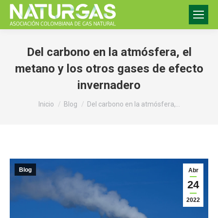
Del carbono en la atmósfera, el
metano y los otros gases de efecto
invernadero
Estás aquí:
Inicio
Blog
Del carbono en la atmósfera,…
Blog
Abr
24
2022