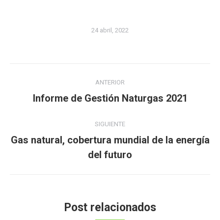
24 abril, 2022
Navegación
ANTERIOR
entre
Publicación
Informe de Gestión Naturgas 2021
publicaciones
anterior:
SIGUIENTE
Gas natural, cobertura mundial de la energía
Publicación
del futuro
siguiente:
Post relacionados