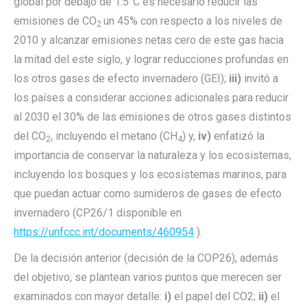
global por debajo de 1.5°C es necesario reducir las
emisiones de CO
un 45% con respecto a los niveles de
2
2010 y alcanzar emisiones netas cero de este gas hacia
la mitad del este siglo, y lograr reducciones profundas en
los otros gases de efecto invernadero (GEI);
iii)
invitó a
los países a considerar acciones adicionales para reducir
al 2030 el 30% de las emisiones de otros gases distintos
del CO
, incluyendo el metano (CH
) y,
iv)
enfatizó la
2
4
importancia de conservar la naturaleza y los ecosistemas,
incluyendo los bosques y los ecosistemas marinos, para
que puedan actuar como sumideros de gases de efecto
invernadero (CP26/1 disponible en
https://unfccc.int/documents/460954
).
De la decisión anterior (decisión de la COP26), además
del objetivo, se plantean varios puntos que merecen ser
examinados con mayor detalle:
i)
el papel del CO2;
ii)
el