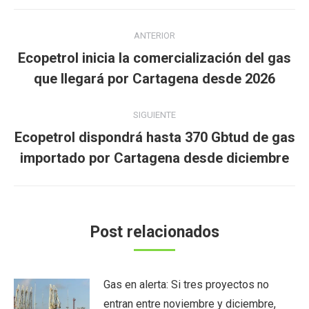
Navegación
ANTERIOR
entre
Ecopetrol inicia la comercialización del gas
Publicación
publicaciones
que llegará por Cartagena desde 2026
anterior:
SIGUIENTE
Ecopetrol dispondrá hasta 370 Gbtud de gas
Publicación
importado por Cartagena desde diciembre
siguiente:
Post relacionados
Gas en alerta: Si tres proyectos no
entran entre noviembre y diciembre,