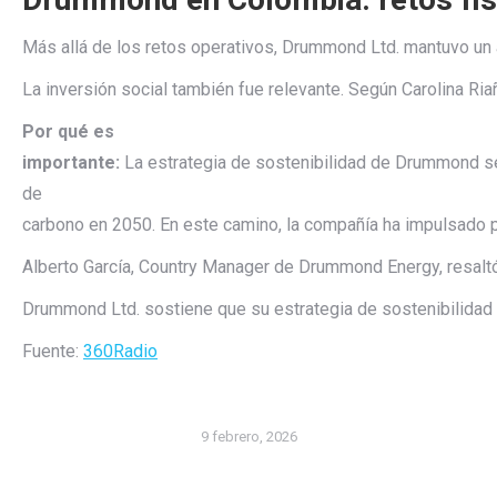
Más
allá
de
los
retos
operativos,
Drummond
Ltd.
mantuvo
un
La
inversión
social
también
fue
relevante.
Según
Carolina
Ria
Por qué es
importante:
La
estrategia
de
sostenibilidad
de
Drummond
s
de
carbono
en
2050.
En
este
camino,
la
compañía
ha
impulsado
Alberto
García,
Country
Manager
de
Drummond
Energy,
resal
Drummond
Ltd.
sostiene
que
su
estrategia
de
sostenibilidad
Fuente:
360Radio
9 febrero, 2026