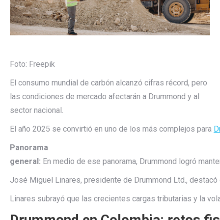
Foto: Freepik
El consumo mundial de carbón alcanzó cifras récord, pero
las condiciones de mercado afectarán a Drummond y al
sector nacional.
El
año
2025
se
convirtió
en
uno
de
los
más
complejos
para
D
Panorama
general:
En
medio
de
ese
panorama,
Drummond
logró
mante
José
Miguel
Linares,
presidente
de
Drummond
Ltd.,
destacó
Linares
subrayó
que
las
crecientes
cargas
tributarias
y
la
vol
Drummond
en
Colombia:
retos
fi