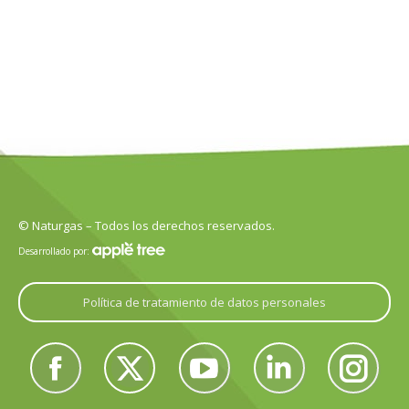
© Naturgas – Todos los derechos reservados.
Desarrollado por:
Política de tratamiento de datos personales
Encuéntranos en:
Facebook
Twitter
YouTube
Linkedin
Instagram
page
page
page
page
page