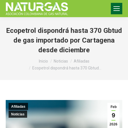
Ecopetrol dispondrá hasta 370 Gbtud
de gas importado por Cartagena
desde diciembre
Estás aquí:
Inicio
Noticias
Afiliadas
Ecopetrol dispondrá hasta 370 Gbtud…
Afiliadas
Feb
9
Noticias
2026