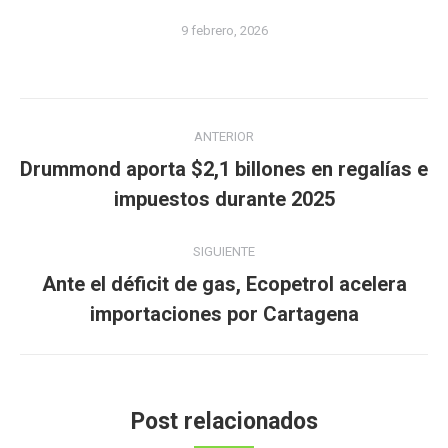
9 febrero, 2026
Navegación
ANTERIOR
entre
Drummond aporta $2,1 billones en regalías e
Publicación
publicaciones
impuestos durante 2025
anterior:
SIGUIENTE
Ante el déficit de gas, Ecopetrol acelera
Publicación
importaciones por Cartagena
siguiente:
Post relacionados