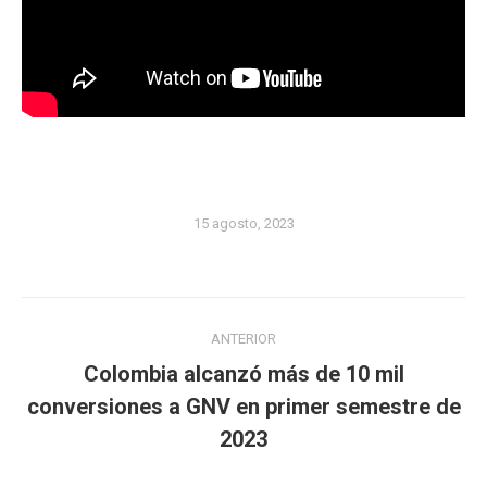
15 agosto, 2023
Navegación
ANTERIOR
entre
Colombia alcanzó más de 10 mil
publicaciones
Publicación
conversiones a GNV en primer semestre de
anterior:
2023