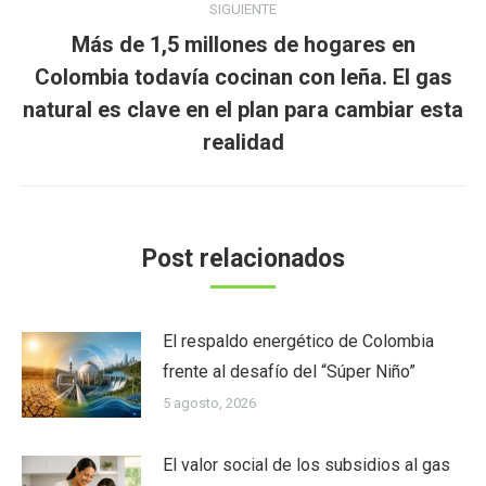
SIGUIENTE
Más de 1,5 millones de hogares en
Colombia todavía cocinan con leña. El gas
Publicación
natural es clave en el plan para cambiar esta
siguiente:
realidad
Post relacionados
El respaldo energético de Colombia
frente al desafío del “Súper Niño”
5 agosto, 2026
El valor social de los subsidios al gas