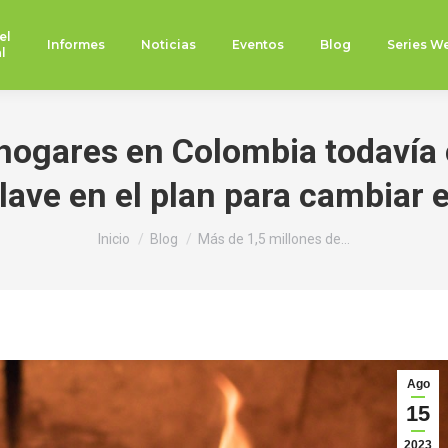
el
Informes
Noticias
Eventos
Blog
Series W
l
hogares en Colombia todavía 
lave en el plan para cambiar 
Estás aquí:
Inicio
Blog
Más de 1,5 millones de…
Ago
15
2023