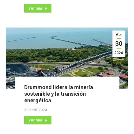
Ver más
Abr
30
2024
Drummond lidera la minería
sostenible y la transición
energética
30 abril, 2024
Ver más