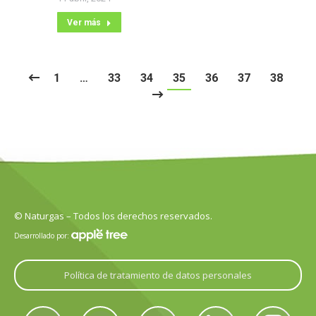
Ver más
1
…
33
34
35
36
37
38
© Naturgas – Todos los derechos reservados.
Desarrollado por:
Política de tratamiento de datos personales
Encuéntranos en: