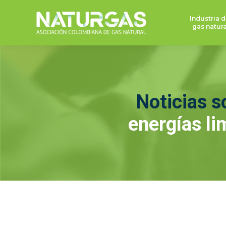
Industria d
gas natura
Noticias s
energías li