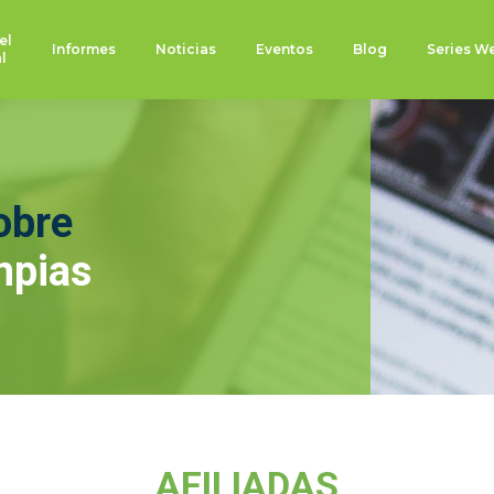
el
Informes
Noticias
Eventos
Blog
Series W
l
obre
mpias
AFILIADAS