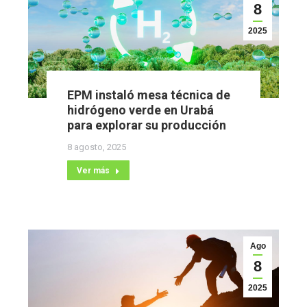
8
2025
EPM instaló mesa técnica de
hidrógeno verde en Urabá
para explorar su producción
8 agosto, 2025
Ver más
Ago
8
2025