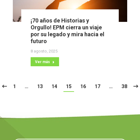
¡70 años de Historias y
Orgullo! EPM cierra un viaje
por su legado y mira hacia el
futuro
8 agosto, 2025
Ver más
1
…
13
14
15
16
17
…
38