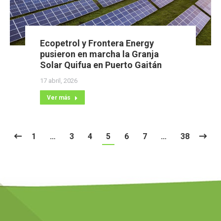
Ecopetrol y Frontera Energy
pusieron en marcha la Granja
Solar Quifua en Puerto Gaitán
17 abril, 2026
Ver más
1
…
3
4
5
6
7
…
38