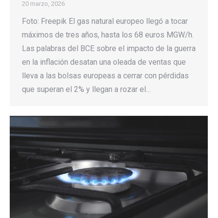
20 marzo, 2026
Foto: Freepik El gas natural europeo llegó a tocar
máximos de tres años, hasta los 68 euros MGW/h.
Las palabras del BCE sobre el impacto de la guerra
en la inflación desatan una oleada de ventas que
lleva a las bolsas europeas a cerrar con pérdidas
que superan el 2% y llegan a rozar el…