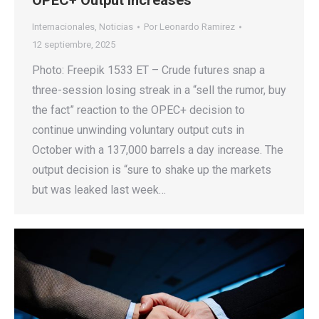
OPEC+ Output Increases
Internacionales
,
Noticias
Por
Leonardo Ramirez
12 septiembre, 2025
Photo: Freepik 1533 ET – Crude futures snap a
three-session losing streak in a “sell the rumor, buy
the fact” reaction to the OPEC+ decision to
continue unwinding voluntary output cuts in
October with a 137,000 barrels a day increase. The
output decision is “sure to shake up the markets
but was leaked last week…