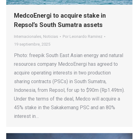
MedcoEnergi to acquire stake in
Repsol’s South Sumatra assets
Internacionales
,
Noticias
Por
Leonardo Ramirez
19 septiembre, 2025
Photo: freepik South East Asian energy and natural
resources company MedcoEnergi has agreed to
acquire operating interests in two production
sharing contracts (PSCs) in South Sumatra,
Indonesia, from Repsol, for up to $90m (Rp1.49trn).
Under the terms of the deal, Medco will acquire a
45% stake in the Sakakemang PSC and an 80%
interest in…