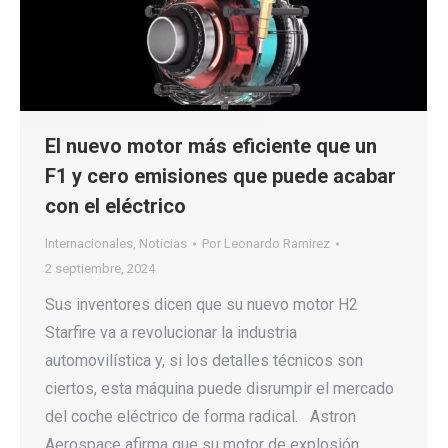
El nuevo motor más eficiente que un
F1 y cero emisiones que puede acabar
con el eléctrico
Internacionales
,
Noticias
Por
Leonardo Ramirez
2 septiembre, 2024
Sus inventores dicen que su nuevo motor H2
Starfire va a revolucionar la industria
automovilística y, si los detalles técnicos son
ciertos, esta máquina puede disrumpir el mercado
del coche eléctrico de forma radical. Astron
Aerospace afirma que su motor de explosión