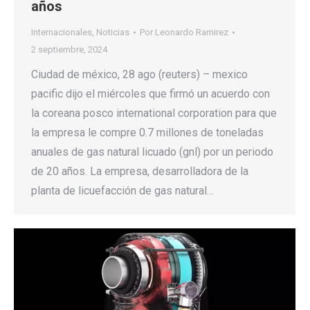
años
Internacionales
,
Noticias
Por
Leonardo Ramirez
2 septiembre, 2024
Ciudad de méxico, 28 ago (reuters) – mexico
pacific dijo el miércoles que firmó un acuerdo con
la coreana posco international corporation para que
la empresa le compre 0.7 millones de toneladas
anuales de gas natural licuado (gnl) por un periodo
de 20 años. La empresa, desarrolladora de la
planta de licuefacción de gas natural…