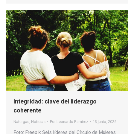
Integridad: clave del liderazgo
coherente
Naturgas
,
Noticias
Por
Leonardo Ramirez
13 junio, 2025
Foto: Freepik Seis líderes del Círculo de Mujeres