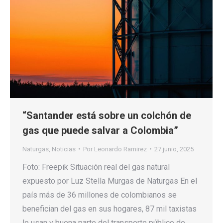
“Santander está sobre un colchón de
gas que puede salvar a Colombia”
Naturgas
,
Noticias
Por
Leonardo Ramirez
27 junio, 2025
Foto: Freepik Situación real del gas natural
expuesto por Luz Stella Murgas de Naturgas En el
país más de 36 millones de colombianos se
benefician del gas en sus hogares, 87 mil taxistas
lo usan y buena parte del transporte público de