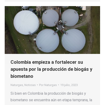
Colombia empieza a fortalecer su
apuesta por la producción de biogás y
biometano
Naturgas
,
Noticias
Por
Naturgas
19 julio, 2023
Si bien en Colombia la producción de biogás y
biometano se encuentra aún en etapa temprana, la