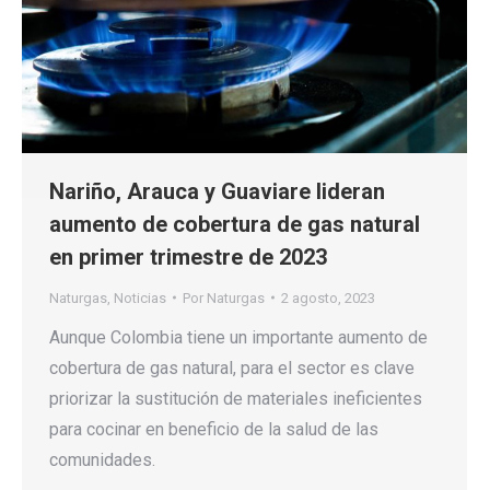
Nariño, Arauca y Guaviare lideran
aumento de cobertura de gas natural
en primer trimestre de 2023
Naturgas
,
Noticias
Por
Naturgas
2 agosto, 2023
Aunque Colombia tiene un importante aumento de
cobertura de gas natural, para el sector es clave
priorizar la sustitución de materiales ineficientes
para cocinar en beneficio de la salud de las
comunidades.