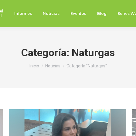
el
Informes
Noticias
Eventos
Blog
Series W
l
Categoría:
Naturgas
Estás aquí:
Inicio
Noticias
Categoría "Naturgas"