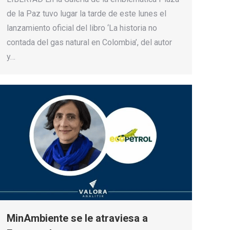
de la Paz tuvo lugar la tarde de este lunes el
lanzamiento oficial del libro ‘La historia no
contada del gas natural en Colombia’, del autor
y…
MinAmbiente se le atraviesa a