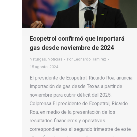
Ecopetrol confirmó que importará
gas desde noviembre de 2024
Naturgas
,
Noticias
Por
Leonardo Ramirez
15 agosto, 2024
El presidente de Ecopetrol, Ricardo Roa, anuncia
importación de gas desde Texas a partir de
noviembre para cubrir déficit del 2025.
Colprensa El presidente de Ecopetrol, Ricardo
Roa, en medio de la presentación de los
resultados financieros y operativos
correspondientes al segundo trimestre de este