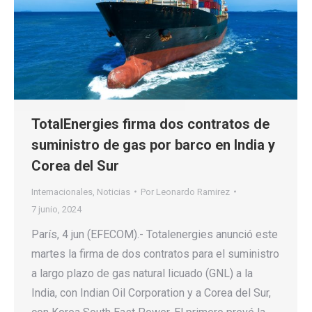
TotalEnergies firma dos contratos de
suministro de gas por barco en India y
Corea del Sur
Internacionales
,
Noticias
Por
Leonardo Ramirez
7 junio, 2024
París, 4 jun (EFECOM).- Totalenergies anunció este
martes la firma de dos contratos para el suministro
a largo plazo de gas natural licuado (GNL) a la
India, con Indian Oil Corporation y a Corea del Sur,