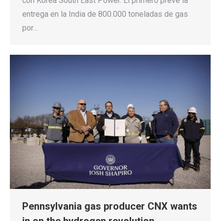
con Korea South East Power. El primero prevé la
entrega en la India de 800.000 toneladas de gas
por…
Pennsylvania gas producer CNX wants
in on the hydrogen revolution