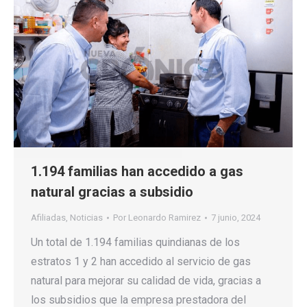
1.194 familias han accedido a gas
natural gracias a subsidio
Afiliadas
,
Noticias
Por
Leonardo Ramirez
7 junio, 2024
Un total de 1.194 familias quindianas de los
estratos 1 y 2 han accedido al servicio de gas
natural para mejorar su calidad de vida, gracias a
los subsidios que la empresa prestadora del