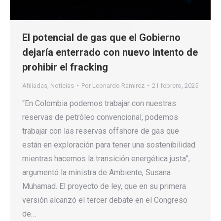
El potencial de gas que el Gobierno
dejaría enterrado con nuevo intento de
prohibir el fracking
Afiliadas
,
Noticias
Por
Leonardo Ramirez
21 febrero, 2025
“En Colombia podemos trabajar con nuestras
reservas de petróleo convencional, podemos
trabajar con las reservas offshore de gas que
están en exploración para tener una sostenibilidad
mientras hacemos la transición energética justa”,
argumentó la ministra de Ambiente, Susana
Muhamad. El proyecto de ley, que en su primera
versión alcanzó el tercer debate en el Congreso
de…