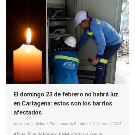
El domingo 23 de febrero no habrá luz
en Cartagena: estos son los barrios
afectados
Afiliadas
,
Noticias
Por
Leonardo Ramirez
21 febrero, 2025
Afinia, filial del Grupo EPM, continúa con la