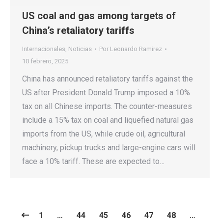
US coal and gas among targets of
China’s retaliatory tariffs
Internacionales
,
Noticias
Por
Leonardo Ramirez
10 febrero, 2025
China has announced retaliatory tariffs against the
US after President Donald Trump imposed a 10%
tax on all Chinese imports. The counter-measures
include a 15% tax on coal and liquefied natural gas
imports from the US, while crude oil, agricultural
machinery, pickup trucks and large-engine cars will
face a 10% tariff. These are expected to…
1
…
44
45
46
47
48
…