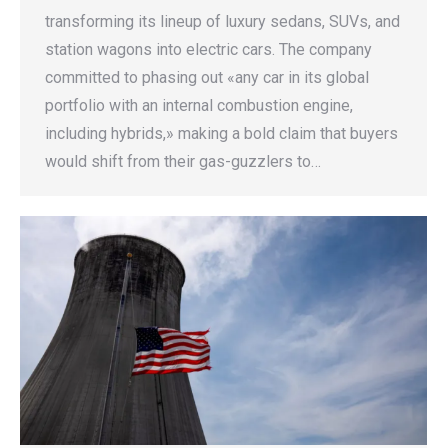
transforming its lineup of luxury sedans, SUVs, and
station wagons into electric cars. The company
committed to phasing out «any car in its global
portfolio with an internal combustion engine,
including hybrids,» making a bold claim that buyers
would shift from their gas-guzzlers to…