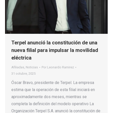
Terpel anunció la constitución de una
nueva filial para impulsar la movilidad
eléctrica
Afiliadas
,
Noticias
Por
Leonardo Ramirez
31 octubre, 2025
Óscar Bravo, presidente de Terpel. La empresa
estima que la operación de esta filial iniciará en
aproximadamente dos meses, mientras se
completa la definición del modelo operativo La
Organización Terpel S.A. anunció la constitución de