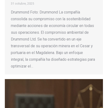
31 octubre, 2025
Drummond Foto: Drummond La compañía
consolida su compromiso con la sostenibilidad
mediante acciones de economía circular en todas
sus operaciones. El compromiso ambiental de
Drummond Ltd. Se ha convertido en un eje
transversal de su operación minera en el Cesar y
portuaria en el Magdalena. Bajo un enfoque
integral, la compañía ha diseñado estrategias para
optimizar el…