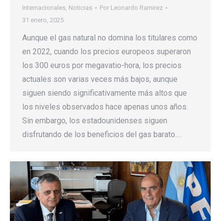
Internacionales
,
Noticias
Por
Leonardo Ramirez
31 enero, 2025
Aunque el gas natural no domina los titulares como
en 2022, cuando los precios europeos superaron
los 300 euros por megavatio-hora, los precios
actuales son varias veces más bajos, aunque
siguen siendo significativamente más altos que
los niveles observados hace apenas unos años.
Sin embargo, los estadounidenses siguen
disfrutando de los beneficios del gas barato.…