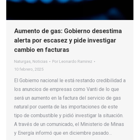
Aumento de gas: Gobierno desestima
alerta por escasez y pide investigar
cambio en facturas
Naturgas
,
Noticias
Por
Leonardo Ramirez
10 febrero, 2025
El Gobierno nacional le está restando credibilidad a
los anuncios de empresas como Vanti de lo que
será un aumento en la factura del servicio de gas
natural por cuenta de las importaciones de este
tipo de combustible y pidió investigar la situación.
A través de un comunicado, el Ministerio de Minas
y Energía informó que en diciembre pasado…