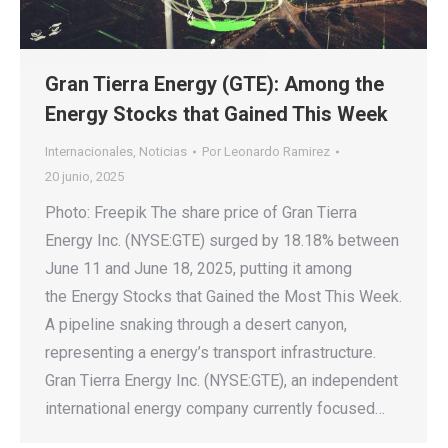
Gran Tierra Energy (GTE): Among the
Energy Stocks that Gained This Week
Internacionales
,
Noticias
Por
Leonardo Ramirez
20 junio, 2025
Photo: Freepik The share price of Gran Tierra
Energy Inc. (NYSE:GTE) surged by 18.18% between
June 11 and June 18, 2025, putting it among
the Energy Stocks that Gained the Most This Week.
A pipeline snaking through a desert canyon,
representing a energy’s transport infrastructure.
Gran Tierra Energy Inc. (NYSE:GTE), an independent
international energy company currently focused…