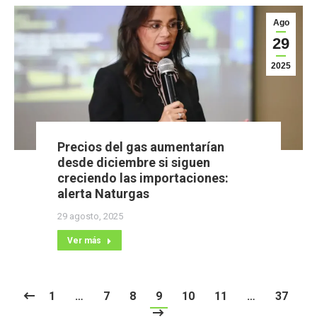
Ago
29
2025
Precios del gas aumentarían
desde diciembre si siguen
creciendo las importaciones:
alerta Naturgas
29 agosto, 2025
Ver más
1
…
7
8
9
10
11
…
37