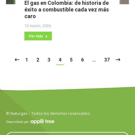
El gas en Colombia: de historia de
éxito a combustible cada vez más
caro
13 marzo, 2026
Ver más
1
2
3
4
5
6
…
37
© Naturgas – Todos los derechos reservados.
Desarrollado por: