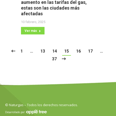
aumento en las tarifas del gas,
estas son las ciudades más
afectadas
10 febrero, 2025
Ver más
1
…
13
14
15
16
17
…
37
© Naturgas – Todos los derechos reservados.
Desarrollado por: