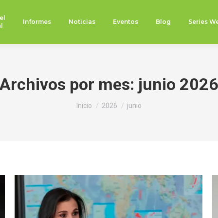
el
Informes
Noticias
Eventos
Blog
Series W
l
Archivos por mes:
junio 202
Estás aquí:
Inicio
2026
junio