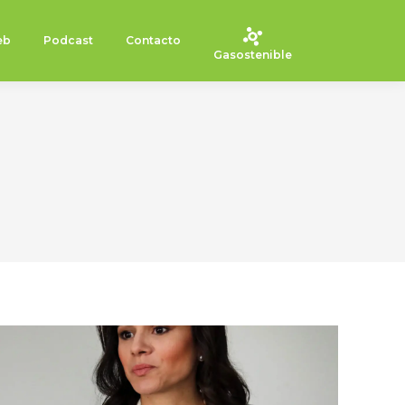
eb
Podcast
Contacto
Gasostenible
6