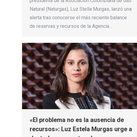
presidenta de la Asociación Colombiana de Gas
Natural (Naturgas), Luz Stella Murgas, lanzó una
alerta tras conocerse el más reciente balance
de reservas y recursos de la Agencia…
«El problema no es la ausencia de
recursos»: Luz Estela Murgas urge a