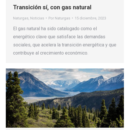
Transición sí, con gas natural
Naturgas
,
Noticias
Por
Naturgas
15 diciembre, 2023
El gas natural ha sido catalogado como el
energético clave que satisface las demandas
sociales, que acelera la transición energética y que
contribuye al crecimiento económico.