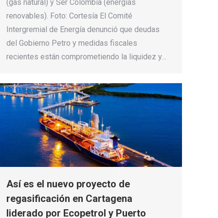
(gas natural) y Ser Colombia (energías
renovables). Foto: Cortesía El Comité
Intergremial de Energía denunció que deudas
del Gobierno Petro y medidas fiscales
recientes están comprometiendo la liquidez y…
Así es el nuevo proyecto de
regasificación en Cartagena
liderado por Ecopetrol y Puerto