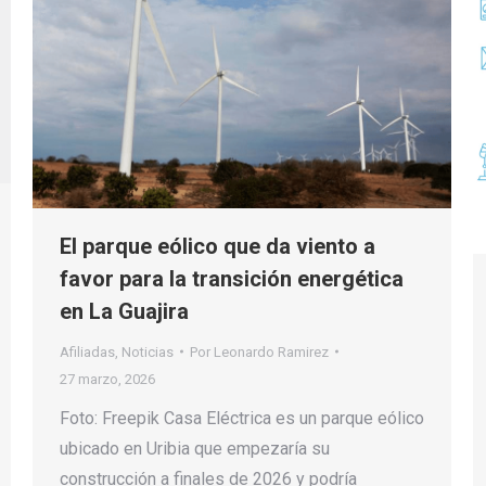
El parque eólico que da viento a
favor para la transición energética
en La Guajira
Afiliadas
,
Noticias
Por
Leonardo Ramirez
27 marzo, 2026
Foto: Freepik Casa Eléctrica es un parque eólico
ubicado en Uribia que empezaría su
construcción a finales de 2026 y podría