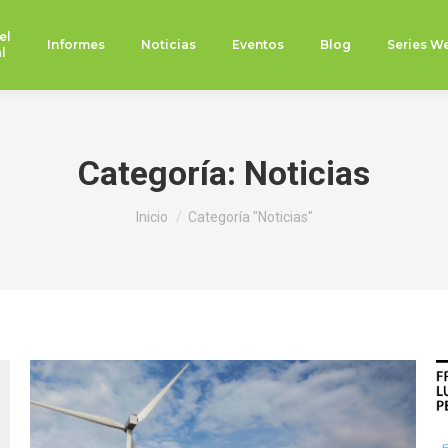
el
Informes
Noticias
Eventos
Blog
Series W
l
Categoría:
Noticias
Estás aquí:
Inicio
Categoría "Noticias"