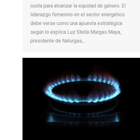
cuota para alcanzar la equidad de género. El
liderazgo femenino en el sector energético
debe verse como una apuesta estratégica
según lo explica Luz Stella Murgas Maya,
presidente de Naturgas,…