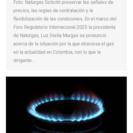
Foto: Naturgas Solicitó preservar las señales de
precios, las reglas de contratación y la
flexibilización de las condiciones. En el marco del
Foro Regulatorio Internacional 2025 la presidenta
de Naturgas, Luz Stella Murgas se pronunció
acerca de la situación por la que atraviesa el gas
en la actualidad en Colombia, con lo que la
dirigente…