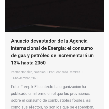
Anuncio devastador de la Agencia
Internacional de Energía: el consumo
de gas y petróleo se incrementará un
13% hasta 2050
Internacionales
,
Noticias
Por
Leonardo Ramirez
14 noviembre, 2025
Foto: Freepik El contexto La organización ha
publicado un informe en el que las previsiones
sobre el consumo de combustibles fósiles, así
como sus efectos, no son los que se esperaban.