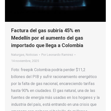
Factura del gas subiría 45% en
Medellín por el aumento del gas
importado que llega a Colombia
Naturgas
,
Noticias
Por
Leonardo Ramirez
14 noviembre, 2025
Foto: freepik Colombia podría perder $11,2
billones del PIB y sufrir racionamiento energético
por la falta de gas nacional, encareciendo tarifas
hasta 90% en ciudades. El gas natural, una de las
fuentes de energía más usadas en los hogares y la
industria del país, está entrando en una crisis que