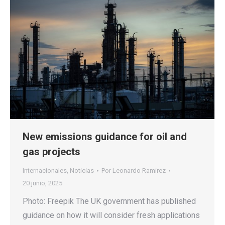
New emissions guidance for oil and
gas projects
Internacionales
,
Noticias
Por
Leonardo Ramirez
20 junio, 2025
Photo: Freepik The UK government has published
guidance on how it will consider fresh applications