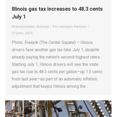
Illinois gas tax increases to 48.3 cents
July 1
Internacionales
,
Noticias
Por
Leonardo Ramirez
27 junio, 2025
Photo: Freepik (The Center Square) – Illinois
drivers face another gas tax hike July 1, despite
already paying the nation’s second-highest rates.
Starting July 1, Illinois drivers will see the state
gas tax rise to 48.3 cents per gallon—up 1.3 cents
from last year—as part of an automatic inflation
adjustment that keeps Illinois among the…