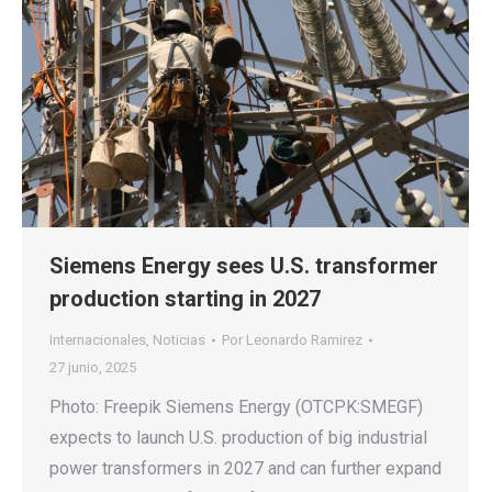
Siemens Energy sees U.S. transformer
production starting in 2027
Internacionales
,
Noticias
Por
Leonardo Ramirez
27 junio, 2025
Photo: Freepik Siemens Energy (OTCPK:SMEGF)
expects to launch U.S. production of big industrial
power transformers in 2027 and can further expand