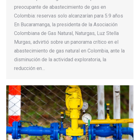
preocupante de abastecimiento de gas en
Colombia: reservas solo alcanzarían para 5.9 años
En Bucaramanga, la presidenta de la Asociación
Colombiana de Gas Natural, Naturgas, Luz Stella
Murgas, advirtió sobre un panorama crítico en el
abastecimiento de gas natural en Colombia, ante la
disminución de la actividad exploratoria, la
reducción en…