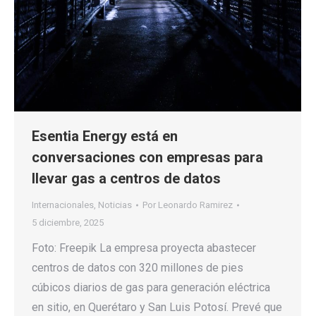
Esentia Energy está en
conversaciones con empresas para
llevar gas a centros de datos
Internacionales
,
Noticias
Por
Leonardo Ramirez
5 diciembre, 2025
Foto: Freepik La empresa proyecta abastecer
centros de datos con 320 millones de pies
cúbicos diarios de gas para generación eléctrica
en sitio, en Querétaro y San Luis Potosí. Prevé que