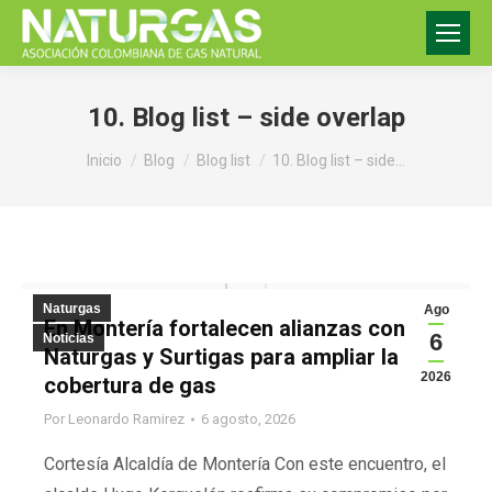
10. Blog list – side overlap
Estás aquí:
Inicio
Blog
Blog list
10. Blog list – side…
Naturgas
Ago
En Montería fortalecen alianzas con
6
Noticias
Naturgas y Surtigas para ampliar la
2026
cobertura de gas
Por
Leonardo Ramirez
6 agosto, 2026
Cortesía Alcaldía de Montería Con este encuentro, el