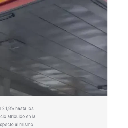
n 21,8% hasta los
io atribuido en la
respecto al mismo