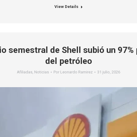
View Details
io semestral de Shell subió un 97% 
del petróleo
Afiliadas
,
Noticias
Por
Leonardo Ramirez
31 julio, 2026