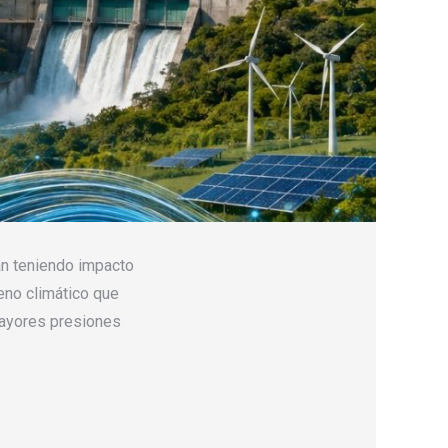
an teniendo impacto
eno climático que
mayores presiones