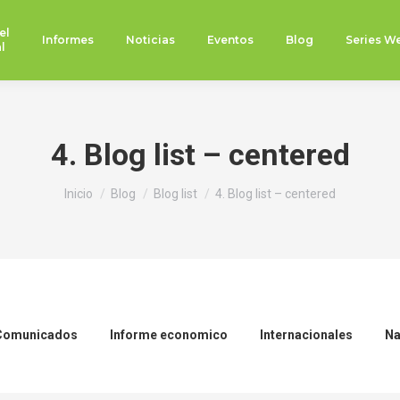
el
Informes
Noticias
Eventos
Blog
Series W
l
4. Blog list – centered
Estás aquí:
Inicio
Blog
Blog list
4. Blog list – centered
Comunicados
Informe economico
Internacionales
Na