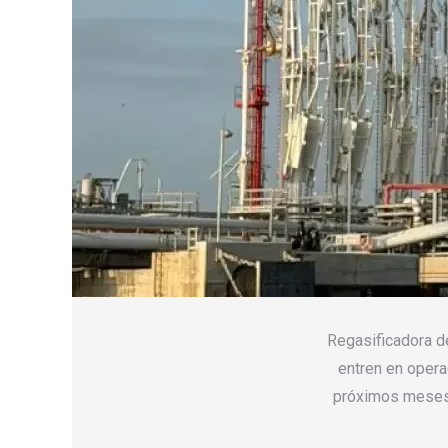
Regasificadora de
entren en operac
próximos meses 