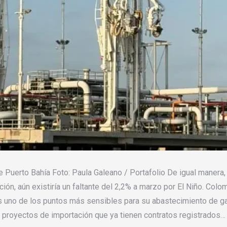
 Puerto Bahía Foto: Paula Galeano / Portafolio De igual manera,
ión, aún existiría un faltante del 2,2% a marzo por El Niño. Colo
uno de los puntos más sensibles para su abastecimiento de gas 
proyectos de importación que ya tienen contratos registrados…