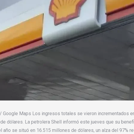
l / Google Maps Los ingresos totales se vieron incrementados e
de dólares. La petrolera Shell informó este jueves que su benefic
l año se situó en 16.515 millones de dólares, un alza del 97% 